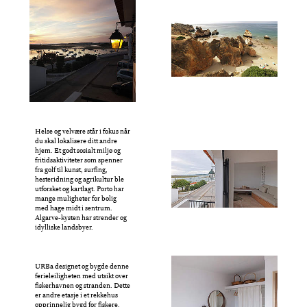
Helse og velvære står i fokus når
du skal lokalisere ditt andre
hjem. Et godt sosialt miljø og
fritidsaktiviteter som spenner
fra golf til kunst, surfing,
hesteridning og agrikultur ble
utforsket og kartlagt. Porto har
mange muligheter for bolig
med hage midt i sentrum.
Algarve-kysten har strender og
idylliske landsbyer.
URBa designet og bygde denne
ferieleiligheten med utsikt over
fiskerhavnen og stranden. Dette
er andre etasje i et rekkehus
opprinnelig bygd for fiskere.