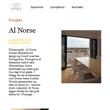
tjenester
prosjekter
kontakt
Prosjekt
Al Norse
i
ARKITEKTUR
URBAN AGENT
Pilotprosjekt: Al Norse
forener Skandinavisk
design og livsstil med den
Portugisiske. Portugal er et
fantastisk sted å være.
Menneskene, klima,
landskapet og maten gjør
hver dag til en glede. I
tillegg har de et helsevesen
som leverer beste kvalitet.
Norske pensjonister ser
etter et senior-liv i varmere
strøk vinterstid. Al Norse
legger tilrette for det godt
Senior-liv i Portugal.