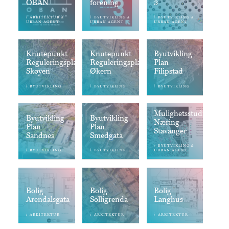
OBAN
forening
3
i
&
i
&
i
&
ARKITEKTUR
BYUTVIKLING
BYUTVIKLING
URBAN AGENT
URBAN AGENT
URBAN AGENT
Knutepunkt
Knutepunkt
Byutvikling
Reguleringsplan
Reguleringsplan
Plan
Skøyen
Økern
Filipstad
i
i
i
BYUTVIKLING
BYUTVIKLING
BYUTVIKLING
Mulighetsstudie
Byutvikling
Byutvikling
Næring
Plan
Plan
Stavanger
Sandnes
Smedgata
i
&
BYUTVIKLING
i
i
BYUTVIKLING
BYUTVIKLING
URBAN AGENT
Bolig
Bolig
Bolig
Arendalsgata
Solligrenda
Langhus
i
i
i
ARKITEKTUR
ARKITEKTUR
ARKITEKTUR