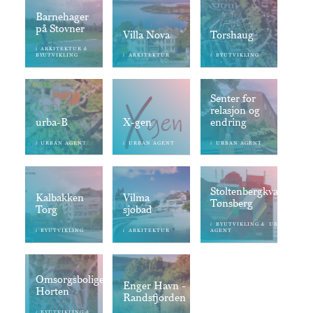
Barnehager
på Stovner
Villa Nova
Torshaug
i
&
ARKITEKTUR
i
i
BYUTVIKLING
ARKITEKTUR
BYUTVIKLING
Senter for
relasjon og
urba-B
X-gen
endring
i
i
i
URBAN AGENT
URBAN AGENT
URBAN AGENT
Stoltenbergkvartalet
Kalbakken
Vilma
Tønsberg
Torg
sjøbad
i
&
BYUTVIKLING
URBAN
i
i
BYUTVIKLING
ARKITEKTUR
AGENT
Omsorgsboliger
Enger Havn -
Horten
Randsfjorden
i
&
BYUTVIKLING