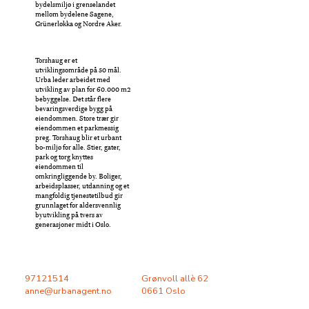
bydelsmiljø i grenselandet
mellom bydelene Sagene,
Grünerløkka og Nordre Aker.
Torshaug er et
utviklingsområde på 50 mål.
Urba leder arbeidet med
utvikling av plan for 60.000 m2
bebyggelse. Det står flere
bevaringsverdige bygg på
eiendommen. Store trær gir
eiendommen et parkmessig
preg. Torshaug blir et urbant
bo-miljø for alle. Stier, gater,
park og torg knyttes
eiendommen til
omkringliggende by. Boliger,
arbeidsplasser, utdanning og et
mangfoldig tjenestetilbud gir
grunnlaget for aldersvennlig
byutvikling på tvers av
generasjoner midt i Oslo.
97121514
Grønvoll allè 62
anne@urbanagent.no
0661 Oslo