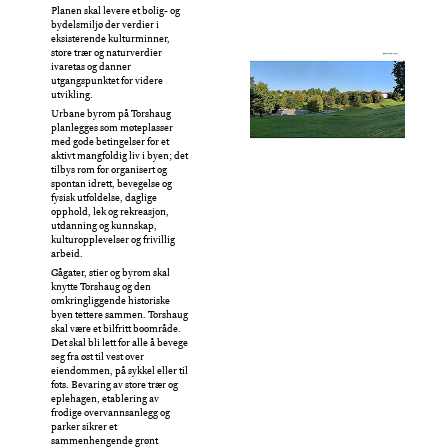
Planen skal levere et bolig- og
bydelsmiljø der verdier i
eksisterende kulturminner,
store trær og naturverdier
ivaretas og danner
utgangspunktet for videre
utvikling.
Urbane byrom på Torshaug
planlegges som møteplasser
med gode betingelser for et
aktivt mangfoldig liv i byen; det
tilbys rom for organisert og
spontan idrett, bevegelse og
fysisk utfoldelse, daglige
opphold, lek og rekreasjon,
utdanning og kunnskap,
kulturopplevelser og frivillig
arbeid.
Gågater, stier og byrom skal
knytte Torshaug og den
omkringliggende historiske
byen tettere sammen. Torshaug
skal være et bilfritt boområde.
Det skal bli lett for alle å bevege
seg fra øst til vest over
eiendommen, på sykkel eller til
fots. Bevaring av store trær og
eplehagen, etablering av
frodige overvannsanlegg og
parker sikrer et
sammenhengende grønt