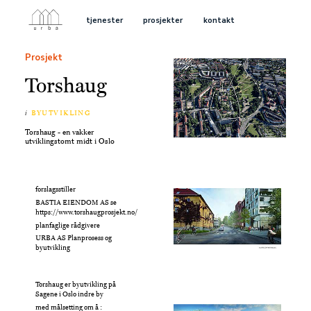
tjenester
prosjekter
kontakt
Prosjekt
Torshaug
i
BYUTVIKLING
Torshaug - en vakker
utviklingstomt midt i Oslo
forslagsstiller
BASTIA EIENDOM AS se
https://www.torshaugprosjekt.no/
planfaglige rådgivere
URBA AS Planprosess og
byutvikling
Torshaug er byutvikling på
Sagene i Oslo indre by
med målsetting om å :