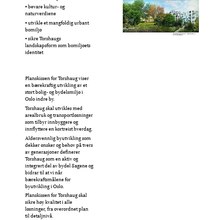
• bevare kultur- og
naturverdiene
• utvikle et mangfoldig urbant
bomiljø
• sikre Torshaugs
landskapsform som bomiljøets
identitet
Planskissen for Torshaug viser
en bærekraftig utvikling av et
stort bolig- og bydelsmiljø i
Oslo indre by.
Torshaug skal utvikles med
arealbruk og transportløsninger
som tilbyr innbyggere og
innflyttere en kortreist hverdag.
Aldersvennlig byutvikling som
dekker ønsker og behov på tvers
av generasjoner definerer
Torshaug som en aktiv og
integrert del av bydel Sagene og
bidrar til at vi når
bærekraftsmålene for
byutvikling i Oslo.
Planskissen for Torshaug skal
sikre høy kvalitet i alle
løsninger, fra overordnet plan
til detaljnivå.